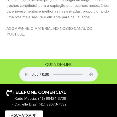
trechos contribuirá para a captação dos recursos necessários
para investimentos e melhorias nas estradas, proporcionando
uma rota mais segura e eficiente para os usuários.
ACOMPANHE O MATERIAL NO NOSSO CANAL DO
YOUTUBE.
OUÇA ON-LINE
TELEFONE COMERCIAL
- Kadu Moccia: (41) 98424-3738
- Danielle Braz: (41) 99673-7392
WHATSAPP