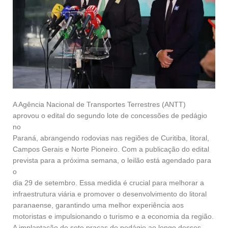
A Agência Nacional de Transportes Terrestres (ANTT)
aprovou o edital do segundo lote de concessões de pedágio
no
Paraná, abrangendo rodovias nas regiões de Curitiba, litoral,
Campos Gerais e Norte Pioneiro. Com a publicação do edital
prevista para a próxima semana, o leilão está agendado para
o
dia 29 de setembro. Essa medida é crucial para melhorar a
infraestrutura viária e promover o desenvolvimento do litoral
paranaense, garantindo uma melhor experiência aos
motoristas e impulsionando o turismo e a economia da região.
A implantação de sete praças de pedágio ao longo desses