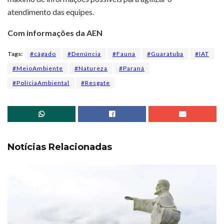
atendimento das equipes.
Com informações da AEN
Tags:
#cágado
#Denúncia
#Fauna
#Guaratuba
#IAT
#MeioAmbiente
#Natureza
#Paraná
#PolíciaAmbiental
#Resgate
Notícias Relacionadas