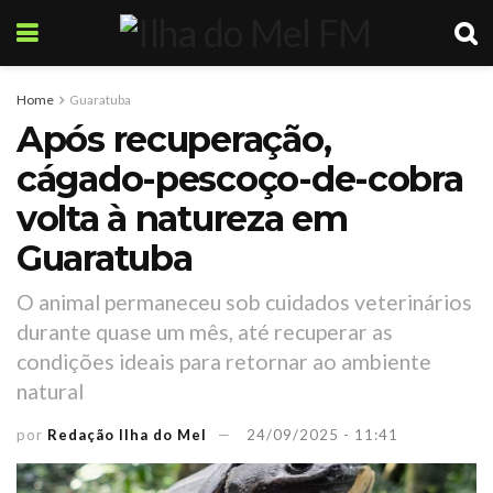
Home
Guaratuba
Após recuperação,
cágado-pescoço-de-cobra
volta à natureza em
Guaratuba
O animal permaneceu sob cuidados veterinários
durante quase um mês, até recuperar as
condições ideais para retornar ao ambiente
natural
por
Redação Ilha do Mel
24/09/2025 - 11:41