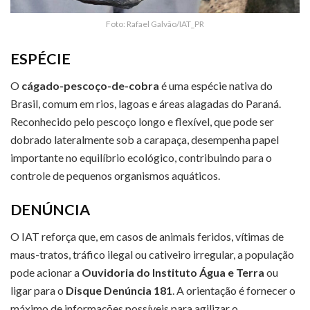
Foto: Rafael Galvão/IAT_PR
ESPÉCIE
O
cágado-pescoço-de-cobra
é uma espécie nativa do
Brasil, comum em rios, lagoas e áreas alagadas do Paraná.
Reconhecido pelo pescoço longo e flexível, que pode ser
dobrado lateralmente sob a carapaça, desempenha papel
importante no equilíbrio ecológico, contribuindo para o
controle de pequenos organismos aquáticos.
DENÚNCIA
O IAT reforça que, em casos de animais feridos, vítimas de
maus-tratos, tráfico ilegal ou cativeiro irregular, a população
pode acionar a
Ouvidoria do Instituto Água e Terra
ou
ligar para o
Disque Denúncia 181
. A orientação é fornecer o
máximo de informações possíveis para agilizar o