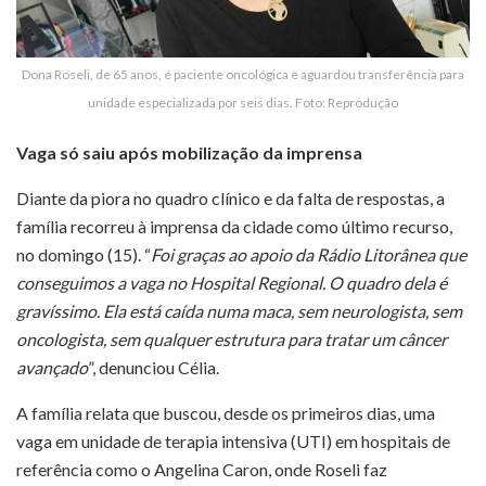
Dona Roseli, de 65 anos, é paciente oncológica e aguardou transferência para
unidade especializada por seis dias. Foto: Reprodução
Vaga só saiu após mobilização da imprensa
Diante da piora no quadro clínico e da falta de respostas, a
família recorreu à imprensa da cidade como último recurso,
no domingo (15). “
Foi graças ao apoio da Rádio Litorânea que
conseguimos a vaga no Hospital Regional. O quadro dela é
gravíssimo. Ela está caída numa maca, sem neurologista, sem
oncologista, sem qualquer estrutura para tratar um câncer
avançado
”, denunciou Célia.
A família relata que buscou, desde os primeiros dias, uma
vaga em unidade de terapia intensiva (UTI) em hospitais de
referência como o Angelina Caron, onde Roseli faz