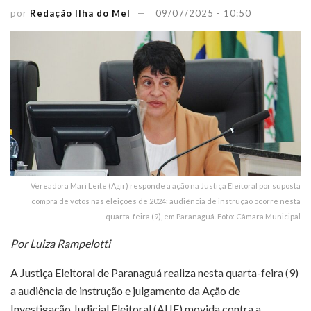
por
Redação Ilha do Mel
09/07/2025 - 10:50
Vereadora Mari Leite (Agir) responde a ação na Justiça Eleitoral por suposta
compra de votos nas eleições de 2024; audiência de instrução ocorre nesta
quarta-feira (9), em Paranaguá. Foto: Câmara Municipal
Por Luiza Rampelotti
A Justiça Eleitoral de Paranaguá realiza nesta quarta-feira (9)
a audiência de instrução e julgamento da Ação de
Investigação Judicial Eleitoral (AIJE) movida contra a