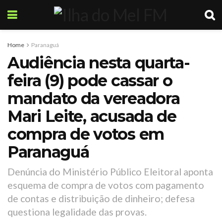
Home
Paranaguá
Audiência nesta quarta-
feira (9) pode cassar o
mandato da vereadora
Mari Leite, acusada de
compra de votos em
Paranaguá
Denúncia do Ministério Público Eleitoral aponta
esquema de compra de votos com pagamento
de contas e distribuição de dinheiro; defesa
questiona legalidade das provas.