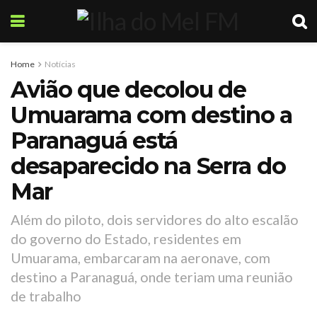
Home
Notícias
Avião que decolou de
Umuarama com destino a
Paranaguá está
desaparecido na Serra do
Mar
Além do piloto, dois servidores do alto escalão
do governo do Estado, residentes em
Umuarama, embarcaram na aeronave, com
destino a Paranaguá, onde teriam uma reunião
de trabalho