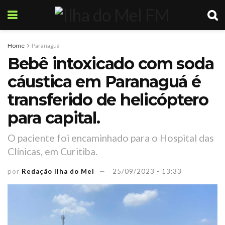
Home
Paranaguá
Bebê intoxicado com soda
cáustica em Paranaguá é
transferido de helicóptero
para capital.
O paciente foi encaminhado para o Hospital das
Clínicas, em Curitiba.
por
Redação Ilha do Mel
25/09/2023 - 13:33