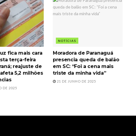
NOTÍCIAS
uz fica mais cara
Moradora de Paranaguá
esta terça-feira
presencia queda de balão
raná; reajuste de
em SC: “Foi a cena mais
afeta 5,2 milhões
triste da minha vida”
ncias
21 DE JUNHO DE 2025
O DE 2025