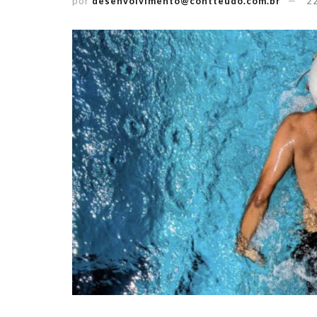
por
desenvolvimento@contteudo.com.br
2