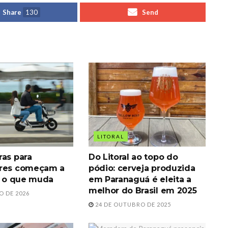
Share
130
Send
LITORAL
ras para
Do Litoral ao topo do
ores começam a
pódio: cerveja produzida
ja o que muda
em Paranaguá é eleita a
melhor do Brasil em 2025
O DE 2026
24 DE OUTUBRO DE 2025