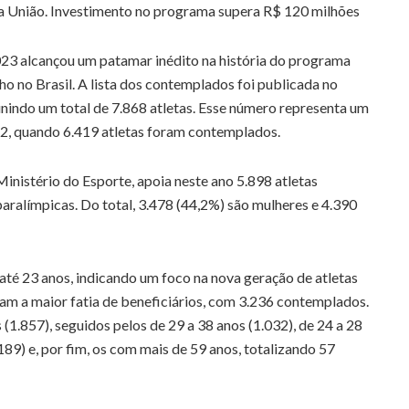
da União. Investimento no programa supera R$ 120 milhões
023 alcançou um patamar inédito na história do programa
o no Brasil. A lista dos contemplados foi publicada no
eunindo um total de 7.868 atletas. Esse número representa um
2, quando 6.419 atletas foram contemplados.
inistério do Esporte, apoia neste ano 5.898 atletas
aralímpicas. Do total, 3.478 (44,2%) são mulheres e 4.390
é 23 anos, indicando um foco na nova geração de atletas
ntam a maior fatia de beneficiários, com 3.236 contemplados.
(1.857), seguidos pelos de 29 a 38 anos (1.032), de 24 a 28
(189) e, por fim, os com mais de 59 anos, totalizando 57