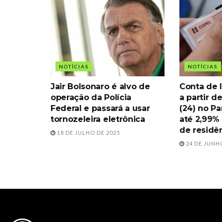
NOTÍCIAS
NOTÍCIAS
Jair Bolsonaro é alvo de
Conta de l
operação da Polícia
a partir d
Federal e passará a usar
(24) no Pa
tornozeleira eletrônica
até 2,99% 
de residê
18 DE JULHO DE 2025
24 DE JUNH