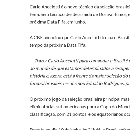
Carlo Ancelotti é o novo técnico da seleção brasil
feira. Sem técnico desde a saída de Dorival Júnior,
próxima Data Fifa, em junho.
A CBF anunciou que Carlo Ancelotti treina o Brasi
tempo da próxima Data Fifa.
— Trazer Carlo Ancelotti para comandar o Brasil 
ao mundo de que estamos determinados a recuperar 
história e, agora, está à frente da maior seleção d
futebol brasileiro — afirmou Ednaldo Rodrigues, p
O próximo jogo da seleção brasileira principal masc
eliminatórias sul-americanas para a Copa do Mundo
classificação, com 21 pontos, e os equatorianos oc
Depois, no dia 10 de junho, às 21h45, o Brasil enf