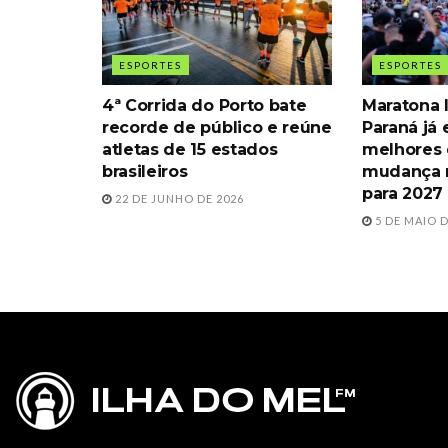
ESPORTES
ESPORTES
4ª Corrida do Porto bate
Maratona 
recorde de público e reúne
Paraná já 
atletas de 15 estados
melhores 
brasileiros
mudança n
para 2027
22 DE JUNHO DE 2026
5 DE MAIO D