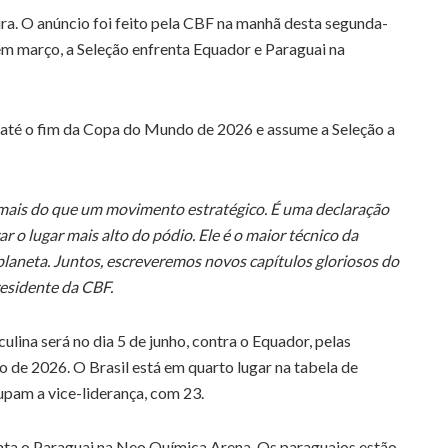
eira. O anúncio foi feito pela CBF na manhã desta segunda-
 em março, a Seleção enfrenta Equador e Paraguai na
l até o fim da Copa do Mundo de 2026 e assume a Seleção a
é mais do que um movimento estratégico. É uma declaração
o lugar mais alto do pódio. Ele é o maior técnico da
o planeta. Juntos, escreveremos novos capítulos gloriosos do
residente da CBF.
ulina será no dia 5 de junho, contra o Equador, pelas
 de 2026. O Brasil está em quarto lugar na tabela de
upam a vice-liderança, com 23.
renta o Paraguai na Neo Química Arena. Os paraguaios estão