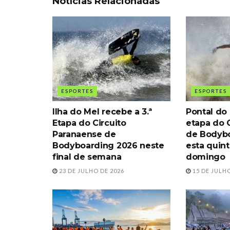
Notícias Relacionadas
ESPORTES
ESPORTES
Ilha do Mel recebe a 3.ª
Pontal do
Etapa do Circuito
etapa do C
Paranaense de
de Bodybo
Bodyboarding 2026 neste
esta quint
final de semana
domingo
23 DE JULHO DE 2026
15 DE JULHO