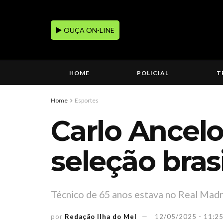
OUÇA ON-LINE
HOME
POLICIAL
T
Home
Esportes
Carlo Ancelo
seleção brasi
Técnico de 65 anos estava no Real Madr
por
Redação Ilha do Mel
12/05/2025 - 11:2