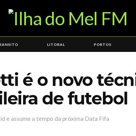
RANSITO
LITORAL
PORTOS
tti é o novo técn
leira de futebol
id e assume a tempo da próxima Data Fifa
5