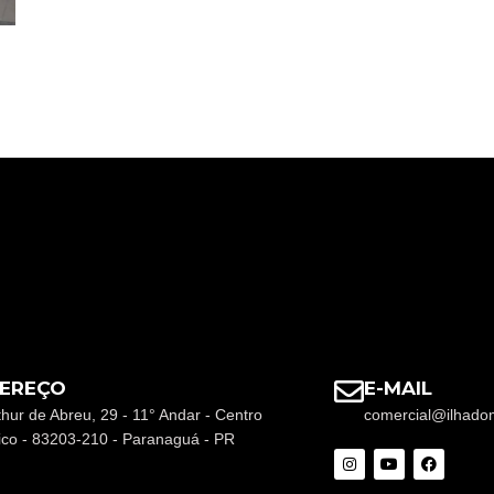
EREÇO
E-MAIL
thur de Abreu, 29 - 11° Andar - Centro
comercial@ilhado
rico - 83203-210 - Paranaguá - PR