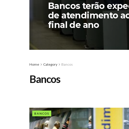
Bancos terão expe
de atendimento ao
final de ano
Home
Category
Bancos
Bancos
BANCOS