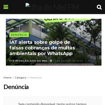
DENÚNCIA
IAT alerta sobre golpe de
falsas cobranças de multas
ambientais por WhatsApp
POR
REDAÇÃO ILHA DO MEL
15 DE AGOSTO DE 2025
Home
Category
Denúncia
Denúncia
Sem conteúdo disponível, tente outros termos