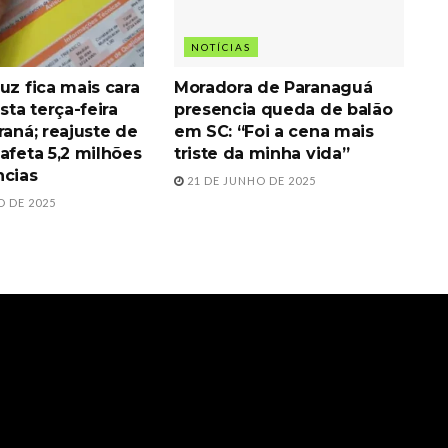
NOTÍCIAS
uz fica mais cara
Moradora de Paranaguá
esta terça-feira
presencia queda de balão
raná; reajuste de
em SC: “Foi a cena mais
afeta 5,2 milhões
triste da minha vida”
ncias
21 DE JUNHO DE 2025
O DE 2025