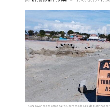
por
Redação Ilha do Mel
23/06/2023 - 15:0
Com o avanço das obras da recuperação da Orla de Matinhos para p