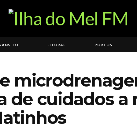
RANSITO
LITORAL
PORTOS
e microdrenage
ta de cuidados a
Matinhos