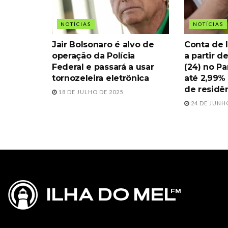
NOTÍCIAS
NOTÍCIAS
Jair Bolsonaro é alvo de
Conta de l
operação da Polícia
a partir d
Federal e passará a usar
(24) no Pa
tornozeleira eletrônica
até 2,99% 
de residê
18 DE JULHO DE 2025
24 DE JUNH