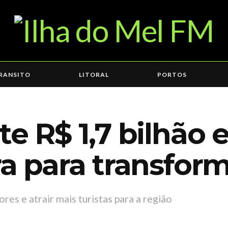
RANSITO
LITORAL
PORTOS
te R$ 1,7 bilhão
a para transform
res e atrair mais turistas para a região
5