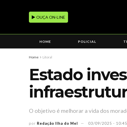
OUÇA ON-LINE
HOME
POLICIAL
T
Home
Litoral
Estado inves
infraestrutur
O objetivo é melhorar a vida dos morado
por
Redação Ilha do Mel
03/09/2025 - 10:4