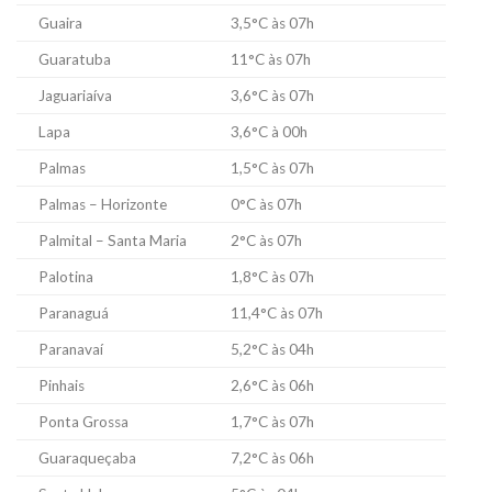
Guaira
3,5°C às 07h
Guaratuba
11°C às 07h
Jaguariaíva
3,6°C às 07h
Lapa
3,6°C à 00h
Palmas
1,5°C às 07h
Palmas – Horizonte
0°C às 07h
Palmital – Santa Maria
2°C às 07h
Palotina
1,8°C às 07h
Paranaguá
11,4°C às 07h
Paranavaí
5,2°C às 04h
Pinhais
2,6°C às 06h
Ponta Grossa
1,7°C às 07h
Guaraqueçaba
7,2°C às 06h