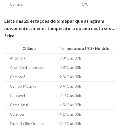
Ubiratã
1°C
Lista das 26 estações do Simepar que atingiram
novamente a menor temperatura do ano nesta sexta-
feira:
Cidade
Temperatura (°C) / Horário
Antonina
9,3°C às 07h
Assis Chateaubriand
3,8°C às 03h
Cambará
2,3°C às 05h
Campo Mourão
3,4°C às 06h
Cascavel
2,4°C às 06h
Cerro Azul
4,5°C às 07h
Curitiba
4,1°C às 05h
Fazenda Rio Grande
2,4°C às 04h