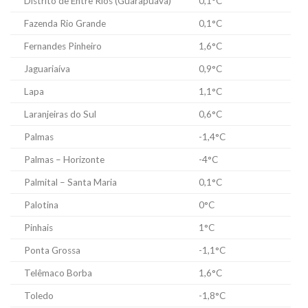
Distrito de Entre Rios (Guarapuava)
0,1°C
Fazenda Rio Grande
0,1°C
Fernandes Pinheiro
1,6°C
Jaguariaíva
0,9°C
Lapa
1,1°C
Laranjeiras do Sul
0,6°C
Palmas
-1,4°C
Palmas – Horizonte
-4°C
Palmital – Santa Maria
0,1°C
Palotina
0°C
Pinhais
1°C
Ponta Grossa
-1,1°C
Telêmaco Borba
1,6°C
Toledo
-1,8°C