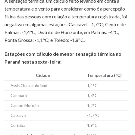
A sensação térmica, um cálculo feito levando em conta a
temperatura e o vento para considerar como é a percepção
física das pessoas com relação a temperatura registrada, foi
negativa em algumas estações: Cascavel: -1,7°C; Centro de
Palmas: -1,4°C; Distrito de Horizonte, em Palmas: -4°C;
Ponta Grossa: -1,1°C; e Toledo: -1,8°C.
Estações com cálculo de menor sensação térmica no
Paraná nesta sexta-feira:
Cidade
Temperatura (°C)
Assis Chateaubriand
1,4°C
Cambará
1,3°C
Campo Mourão
1,2°C
Cascavel
-1,7°C
Curitiba
1,9°C