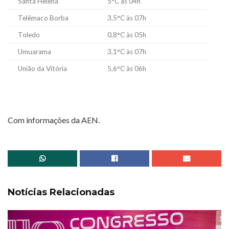
Santa Helena
5°C às 04h
Telêmaco Borba
3,5°C às 07h
Toledo
0,8°C às 05h
Umuarama
3,1°C às 07h
União da Vitória
5,6°C às 06h
Com informações da AEN.
Notícias Relacionadas