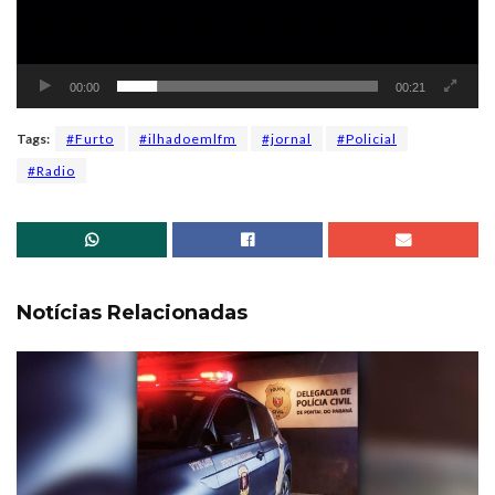
00:00
00:21
Tags:
#Furto
#ilhadoemlfm
#jornal
#Policial
#Radio
Notícias Relacionadas