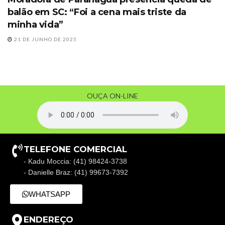
balão em SC: “Foi a cena mais triste da
minha vida”
21 DE JUNHO DE 2025
OUÇA ON-LINE
TELEFONE COMERCIAL
- Kadu Moccia: (41) 98424-3738
- Danielle Braz: (41) 99673-7392
WHATSAPP
ENDEREÇO