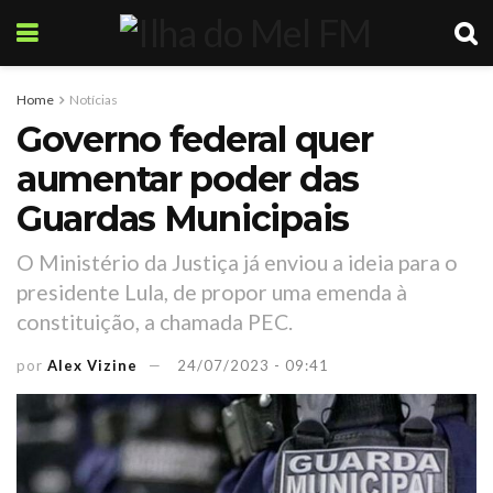
Home
Notícias
Governo federal quer
aumentar poder das
Guardas Municipais
O Ministério da Justiça já enviou a ideia para o
presidente Lula, de propor uma emenda à
constituição, a chamada PEC.
por
Alex Vizine
24/07/2023 - 09:41