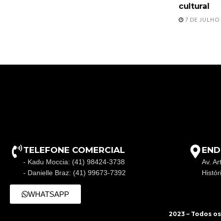
cultural
7 DE JULHO 
TELEFONE COMERCIAL
END
- Kadu Moccia: (41) 98424-3738
Av. Ar
- Danielle Braz: (41) 99673-7392
Histó
WHATSAPP
2023 – Todos os