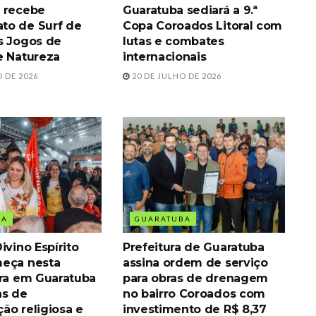
 recebe
Guaratuba sediará a 9.ª
to de Surf de
Copa Coroados Litoral com
s Jogos de
lutas e combates
e Natureza
internacionais
 DE 2026
20 DE JULHO DE 2026
BA
GUARATUBA
ivino Espírito
Prefeitura de Guaratuba
eça nesta
assina ordem de serviço
ira em Guaratuba
para obras de drenagem
as de
no bairro Coroados com
ão religiosa e
investimento de R$ 8,37