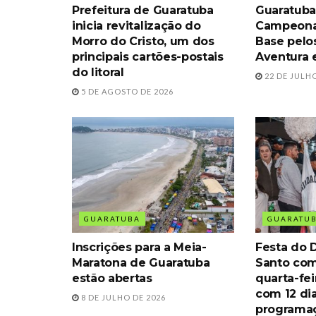
Prefeitura de Guaratuba
Guaratuba
inicia revitalização do
Campeona
Morro do Cristo, um dos
Base pelo
principais cartões-postais
Aventura 
do litoral
22 DE JULHO
5 DE AGOSTO DE 2026
GUARATUBA
GUARATU
Inscrições para a Meia-
Festa do D
Maratona de Guaratuba
Santo com
estão abertas
quarta-fe
com 12 di
8 DE JULHO DE 2026
programaç