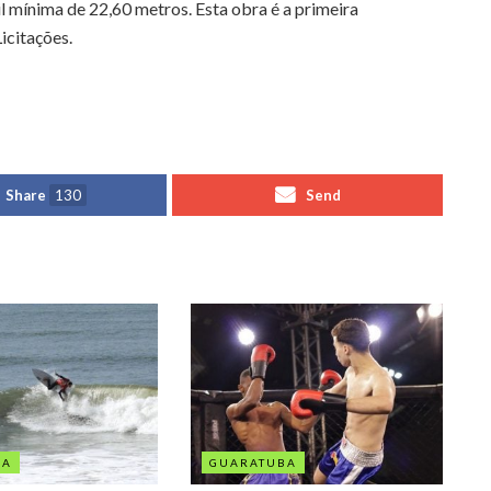
l mínima de 22,60 metros. Esta obra é a primeira
icitações.
Share
130
Send
BA
GUARATUBA