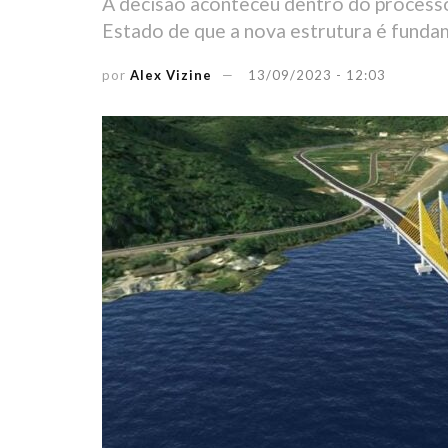
A decisão aconteceu dentro do process
Estado de que a nova estrutura é fundam
por
Alex Vizine
13/09/2023 - 12:03