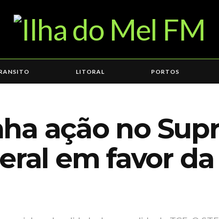
RANSITO
LITORAL
PORTOS
nha ação no Su
eral em favor da