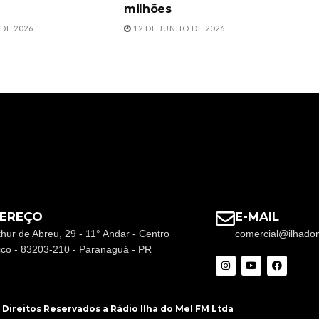
milhões
DE 2026
12 DE JUNHO DE 2026
EREÇO
E-MAIL
thur de Abreu, 29 - 11° Andar - Centro
comercial@ilhado
rico - 83203-210 - Paranaguá - PR
 Direitos Reservados a Rádio Ilha do Mel FM Ltda