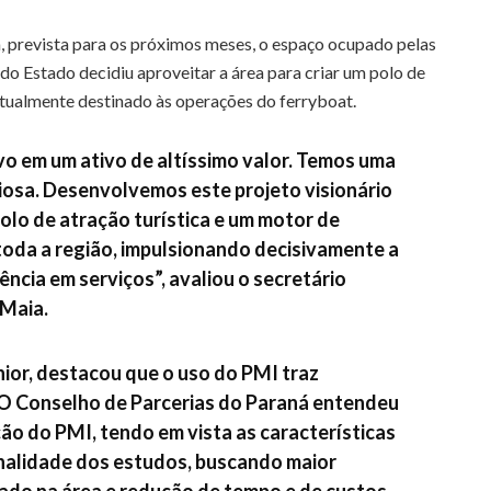
 prevista para os próximos meses, o espaço ocupado pelas
do Estado decidiu aproveitar a área para criar um polo de
 atualmente destinado às operações do ferryboat.
 em um ativo de altíssimo valor. Temos uma
ociosa. Desenvolvemos este projeto visionário
olo de atração turística e um motor de
oda a região, impulsionando decisivamente a
lência em serviços”, avaliou o secretário
 Maia.
nior
, destacou que o uso do PMI traz
 “O Conselho de Parcerias do Paraná entendeu
ção do PMI, tendo em vista as características
inalidade dos estudos, buscando maior
zado na área e redução de tempo e de custos