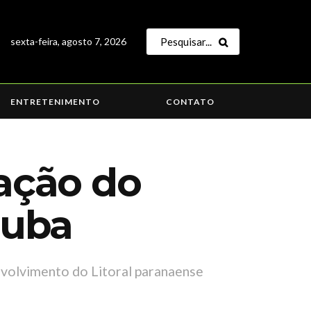
sexta-feira, agosto 7, 2026
ENTRETENIMENTO
CONTATO
iação do
tuba
nvolvimento do Litoral paranaense