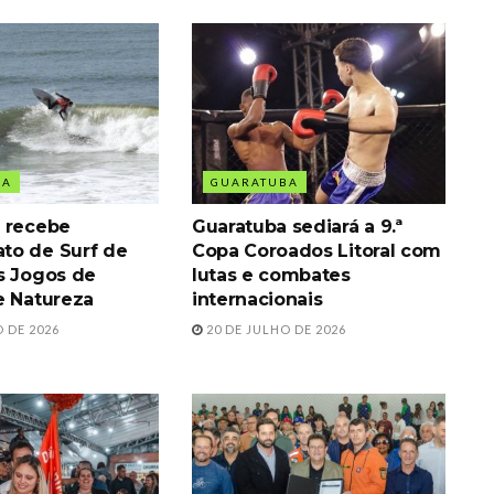
BA
GUARATUBA
 recebe
Guaratuba sediará a 9.ª
to de Surf de
Copa Coroados Litoral com
s Jogos de
lutas e combates
e Natureza
internacionais
 DE 2026
20 DE JULHO DE 2026