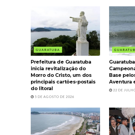
GUARATUBA
GUARATU
Prefeitura de Guaratuba
Guaratuba
inicia revitalização do
Campeona
Morro do Cristo, um dos
Base pelo
principais cartões-postais
Aventura 
do litoral
22 DE JULHO
5 DE AGOSTO DE 2026