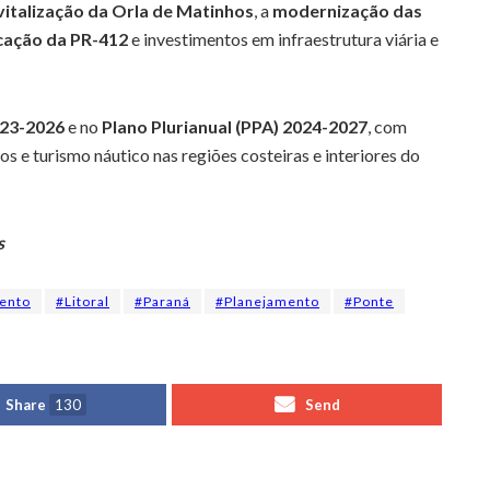
vitalização da Orla de Matinhos
, a
modernização das
cação da PR-412
e investimentos em infraestrutura viária e
023-2026
e no
Plano Plurianual (PPA) 2024-2027
, com
os e turismo náutico nas regiões costeiras e interiores do
s
ento
#Litoral
#Paraná
#Planejamento
#Ponte
Share
130
Send