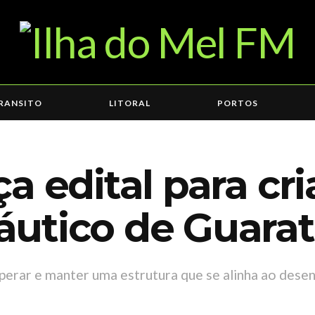
RANSITO
LITORAL
PORTOS
a edital para cr
utico de Guara
operar e manter uma estrutura que se alinha ao dese
7