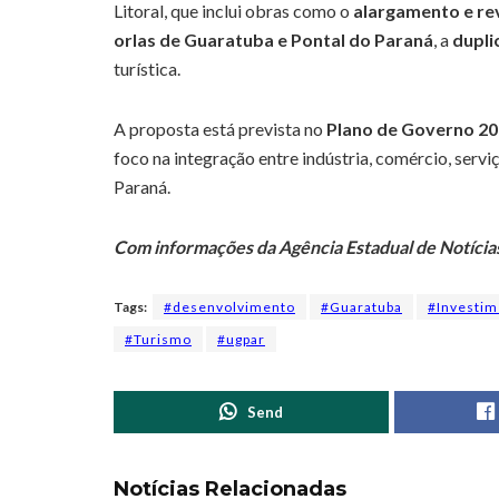
Litoral, que inclui obras como o
alargamento e re
orlas de Guaratuba e Pontal do Paraná
, a
dupli
turística.
A proposta está prevista no
Plano de Governo 2
foco na integração entre indústria, comércio, serviç
Paraná.
Com informações da Agência Estadual de Notícia
Tags:
#desenvolvimento
#Guaratuba
#Investim
#Turismo
#ugpar
Send
Notícias Relacionadas