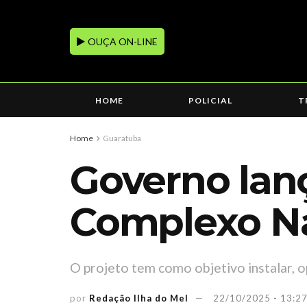
OUÇA ON-LINE
HOME
POLICIAL
T
Home
Guaratuba
Governo lanç
Complexo Ná
O projeto tem como objetivo instalar, 
por
Redação Ilha do Mel
22/10/2025 - 13:2