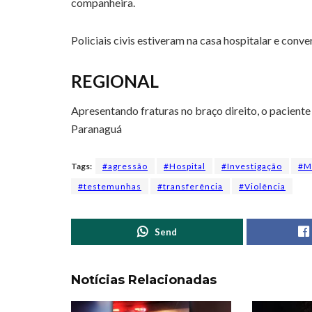
companheira.
Policiais civis estiveram na casa hospitalar e con
REGIONAL
Apresentando fraturas no braço direito, o paciente 
Paranaguá
Tags:
#agressão
#Hospital
#Investigação
#M
#testemunhas
#transferência
#Violência
Send
Notícias Relacionadas