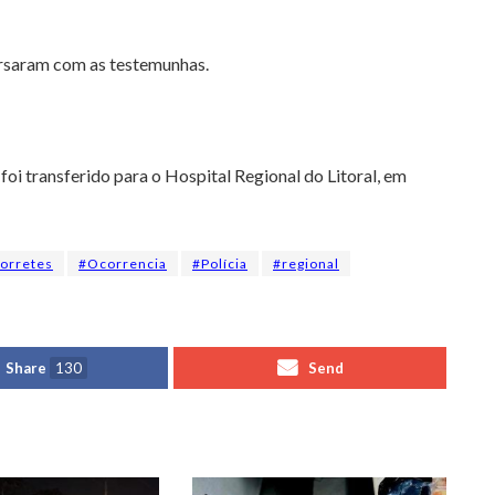
versaram com as testemunhas.
foi transferido para o Hospital Regional do Litoral, em
orretes
#Ocorrencia
#Polícia
#regional
Share
130
Send