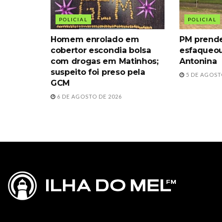
POLICIAL
POLICIAL
Homem enrolado em
PM prende
cobertor escondia bolsa
esfaqueou
com drogas em Matinhos;
Antonina
suspeito foi preso pela
5 DE AGOST
GCM
6 DE AGOSTO DE 2026