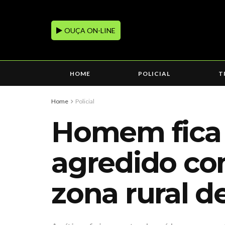
OUÇA ON-LINE
HOME
POLICIAL
T
Home
Policial
Homem fica 
agredido co
zona rural d