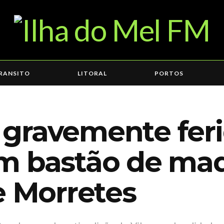
RANSITO
LITORAL
PORTOS
gravemente feri
m bastão de mad
e Morretes