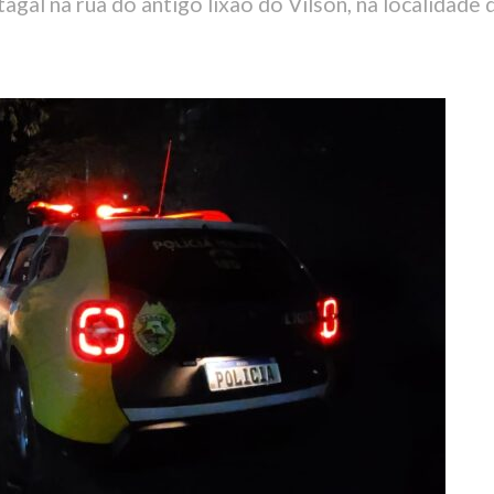
agal na rua do antigo lixão do Vilson, na localidade
3