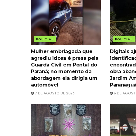
POLICIAL
POLICIAL
Mulher embriagada que
Digitais 
agrediu idosa é presa pela
identific
Guarda Civil em Pontal do
encontrad
Paraná; no momento da
obra aba
abordagem ela dirigia um
Jardim Am
automóvel
Paranagu
7 DE AGOSTO DE 2026
6 DE AGOST