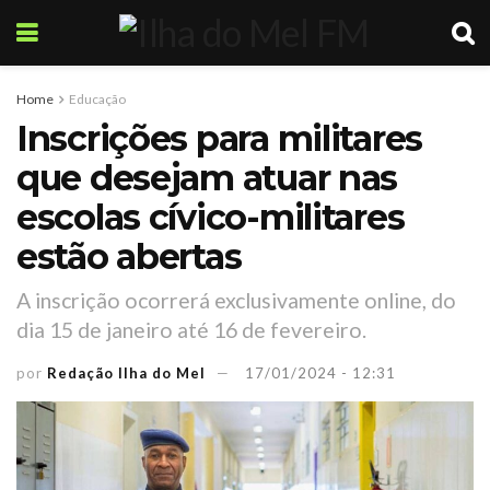
Home
Educação
Inscrições para militares
que desejam atuar nas
escolas cívico-militares
estão abertas
A inscrição ocorrerá exclusivamente online, do
dia 15 de janeiro até 16 de fevereiro.
por
Redação Ilha do Mel
17/01/2024 - 12:31