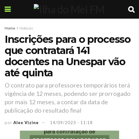
Home
Notícias
Inscrições para o processo
que contratará 141
docentes na Unespar vão
até quinta
O contrato para professores temporários terá
vigência de 12 meses, podendo ser prorrogado
por mais 12 meses, a contar da data de
publicação do resultado final
por
Alex Vizine
14/09/2023 - 11:18