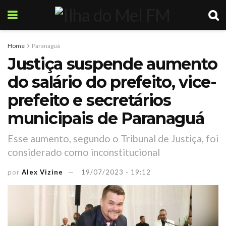
Home
Paranaguá
Justiça suspende aumento
do salário do prefeito, vice-
prefeito e secretários
municipais de Paranaguá
Esse aumento, segundo o Tribunal de Justiça, foi
considerado como inconstitucional
por
Alex Vizine
19/07/2023 - 19:12