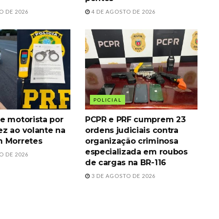
O DE 2026
4 DE AGOSTO DE 2026
POLICIAL
e motorista por
PCPR e PRF cumprem 23
z ao volante na
ordens judiciais contra
m Morretes
organização criminosa
especializada em roubos
O DE 2026
de cargas na BR-116
3 DE AGOSTO DE 2026