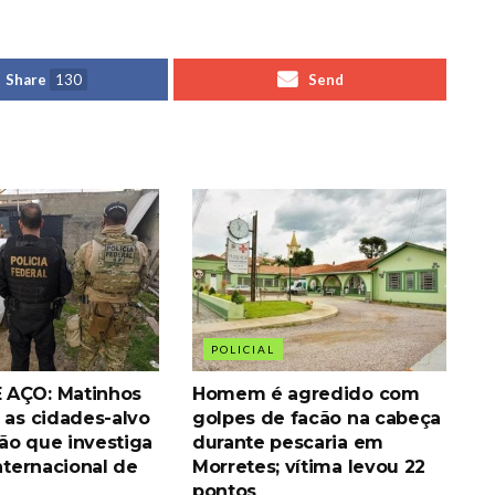
Share
130
Send
POLICIAL
 AÇO: Matinhos
Homem é agredido com
 as cidades-alvo
golpes de facão na cabeça
ão que investiga
durante pescaria em
internacional de
Morretes; vítima levou 22
pontos