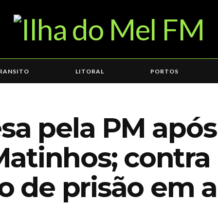
RANSITO
LITORAL
PORTOS
esa pela PM após
tinhos; contra 
de prisão em a