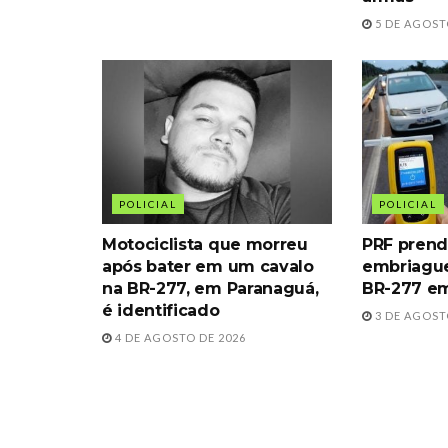
5 DE AGOST
POLICIAL
POLICIAL
Motociclista que morreu
PRF prend
após bater em um cavalo
embriague
na BR-277, em Paranaguá,
BR-277 e
é identificado
3 DE AGOST
4 DE AGOSTO DE 2026