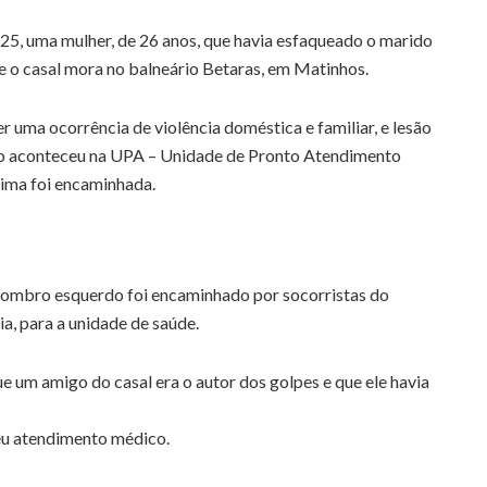
 25, uma mulher, de 26 anos, que havia esfaqueado o marido
 o casal mora no balneário Betaras, em Matinhos.
 uma ocorrência de violência doméstica e familiar, e lesão
são aconteceu na UPA – Unidade de Pronto Atendimento
tima foi encaminhada.
o ombro esquerdo foi encaminhado por socorristas do
, para a unidade de saúde.
ue um amigo do casal era o autor dos golpes e que ele havia
eu atendimento médico.