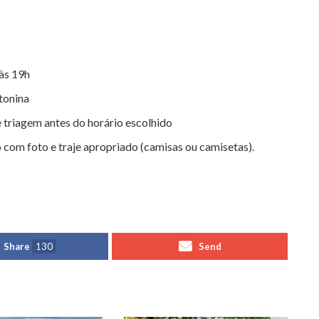
 às 19h
tonina
e triagem antes do horário escolhido
 com foto e traje apropriado (camisas ou camisetas).
Share
130
Send