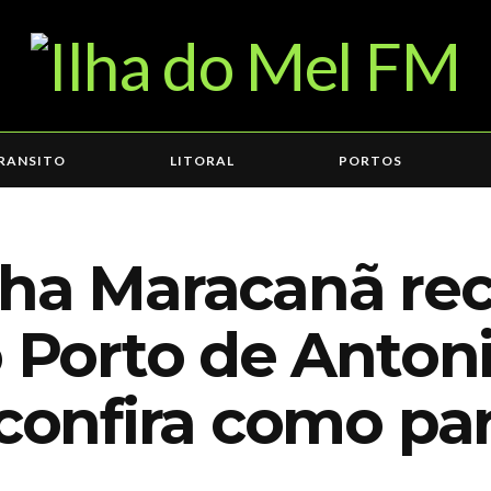
RANSITO
LITORAL
PORTOS
lha Maracanã re
o Porto de Anton
 confira como par