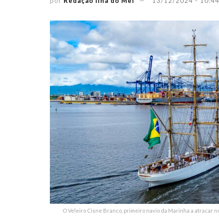
por
Redação Ilha do Mel
13/12/2024 - 10:4
O Veleiro Cisne Branco, primeiro navio da Marinha a atracar n