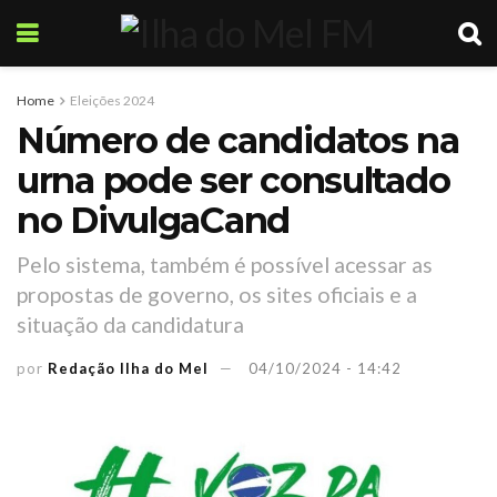
Home
Eleições 2024
Número de candidatos na
urna pode ser consultado
no DivulgaCand
Pelo sistema, também é possível acessar as
propostas de governo, os sites oficiais e a
situação da candidatura
por
Redação Ilha do Mel
04/10/2024 - 14:42