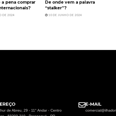
e a pena comprar
De onde vem a palavra
nternacionais?
“stalker”?
O DE 2024
10 DE JUNHO DE 2024
EREÇO
E-MAIL
thur de Abreu, 29 - 11° Andar - Centro
comercial@ilhado