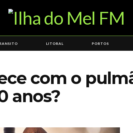
RANSITO
LITORAL
PORTOS
tece com o pulm
0 anos?
8