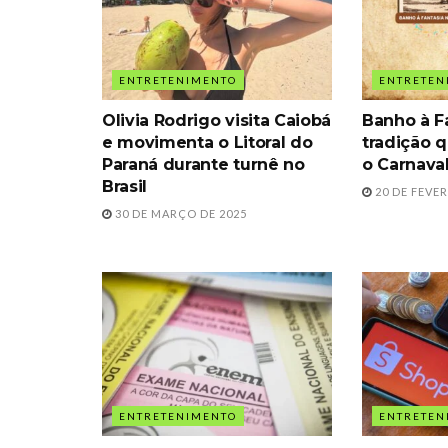
ENTRETENIMENTO
ENTRETEN
Olivia Rodrigo visita Caiobá
Banho à Fa
e movimenta o Litoral do
tradição 
Paraná durante turnê no
o Carnava
Brasil
20 DE FEVER
30 DE MARÇO DE 2025
ENTRETENIMENTO
ENTRETEN