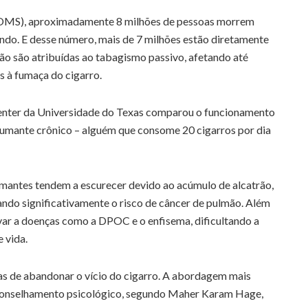
(OMS), aproximadamente 8 milhões de pessoas morrem
do. E desse número, mais de 7 milhões estão diretamente
hão são atribuídas ao tabagismo passivo, afetando até
 à fumaça do cigarro.
nter da Universidade do Texas comparou o funcionamento
fumante crônico – alguém que consome 20 cigarros por dia
umantes tendem a escurecer devido ao acúmulo de alcatrão,
o significativamente o risco de câncer de pulmão. Além
evar a doenças como a DPOC e o enfisema, dificultando a
 vida.
as de abandonar o vício do cigarro. A abordagem mais
conselhamento psicológico, segundo Maher Karam Hage,