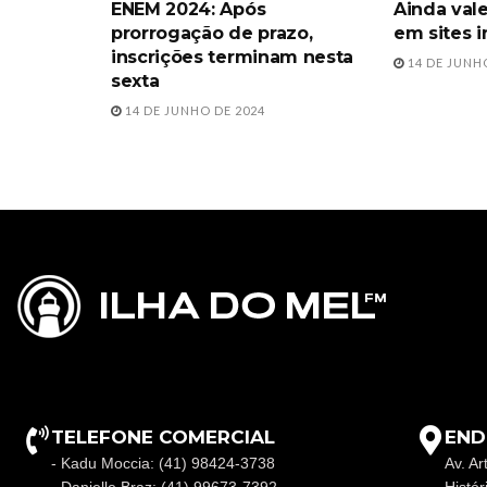
ENEM 2024: Após
Ainda val
prorrogação de prazo,
em sites i
inscrições terminam nesta
14 DE JUNH
sexta
14 DE JUNHO DE 2024
TELEFONE COMERCIAL
END
- Kadu Moccia: (41) 98424-3738
Av. Ar