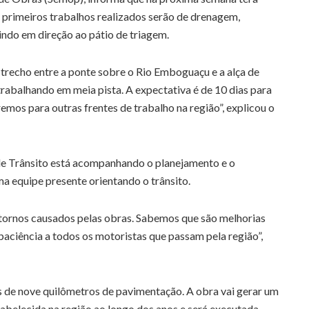
s primeiros trabalhos realizados serão de drenagem,
do em direção ao pátio de triagem.
 trecho entre a ponte sobre o Rio Emboguaçu e a alça de
rabalhando em meia pista. A expectativa é de 10 dias para
mos para outras frentes de trabalho na região”, explicou o
de Trânsito está acompanhando o planejamento e o
a equipe presente orientando o trânsito.
stornos causados pelas obras. Sabemos que são melhorias
paciência a todos os motoristas que passam pela região”,
is de nove quilômetros de pavimentação. A obra vai gerar um
tabelecida na região ao longo dos anos e será executada