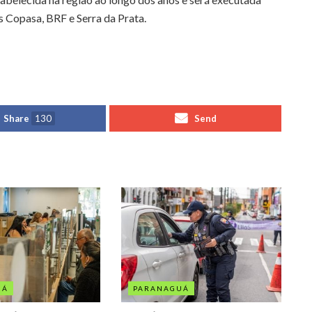
 Copasa, BRF e Serra da Prata.
Share
130
Send
UÁ
PARANAGUÁ