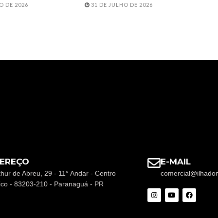
O DE 2026
31 DE JULHO DE 2026
EREÇO
E-MAIL
thur de Abreu, 29 - 11° Andar - Centro
comercial@ilhado
rico - 83203-210 - Paranaguá - PR