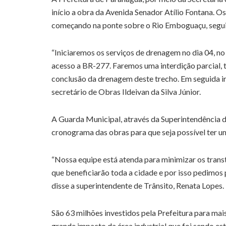
início a obra da Avenida Senador Atílio Fontana. O
começando na ponte sobre o Rio Emboguaçu, seguin
“Iniciaremos os serviços de drenagem no dia 04, no
acesso a BR-277. Faremos uma interdição parcial, t
conclusão da drenagem deste trecho. Em seguida ire
secretário de Obras Ildeivan da Silva Júnior.
A Guarda Municipal, através da Superintendência 
cronograma das obras para que seja possível ter um
“Nossa equipe está atenda para minimizar os tran
que beneficiarão toda a cidade e por isso pedimos 
disse a superintendente de Trânsito, Renata Lopes.
São 63 milhões investidos pela Prefeitura para ma
grande impacto da área industrial que foi sendo es