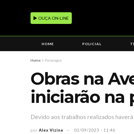
OUÇA ON-LINE
HOME
POLICIAL
T
Home
Paranaguá
Obras na Ave
iniciarão n
Devido aos trabalhos realizados haverá
por
Alex Vizine
01/09/2023 - 11:46