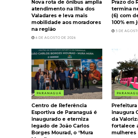
Nova rota de ônibus amplia
Prazo do 
atendimento na Ilha dos
termina ne
Valadares e leva mais
(6) com d
mobilidade aos moradores
100% em j
na região
5 DE AGOST
6 DE AGOSTO DE 2026
PARANAGUÁ
PARANAG
Centro de Referência
Prefeitur
Esportiva de Paranaguá é
inaugura 
inaugurado e eterniza
da Valori
legado de João Carlos
fortalece
Borges Mourad, o “Mura
mulheres