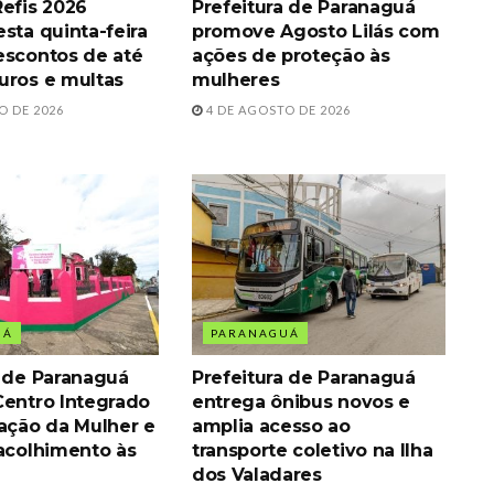
Refis 2026
Prefeitura de Paranaguá
sta quinta-feira
promove Agosto Lilás com
escontos de até
ações de proteção às
uros e multas
mulheres
O DE 2026
4 DE AGOSTO DE 2026
UÁ
PARANAGUÁ
a de Paranaguá
Prefeitura de Paranaguá
Centro Integrado
entrega ônibus novos e
zação da Mulher e
amplia acesso ao
 acolhimento às
transporte coletivo na Ilha
dos Valadares