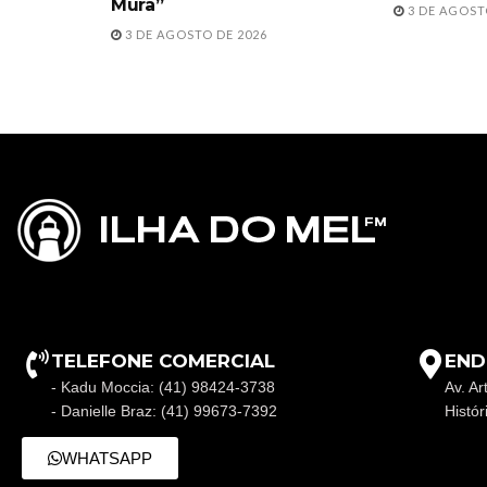
Mura”
3 DE AGOST
3 DE AGOSTO DE 2026
TELEFONE COMERCIAL
END
- Kadu Moccia: (41) 98424-3738
Av. Ar
- Danielle Braz: (41) 99673-7392
Histó
WHATSAPP