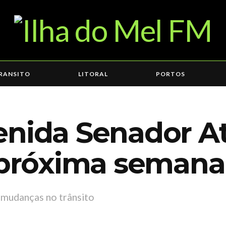
RANSITO
LITORAL
PORTOS
nida Senador At
a próxima semana
 mudanças no trânsito