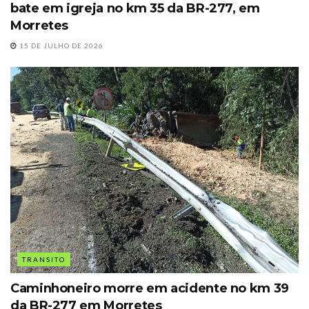
bate em igreja no km 35 da BR-277, em
Morretes
15 DE JULHO DE 2026
TRANSITO
Caminhoneiro morre em acidente no km 39
da BR-277 em Morretes