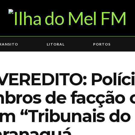
RANSITO
LITORAL
PORTOS
REDITO: Polícia
ros de facção 
m “Tribunais do
aranaguá