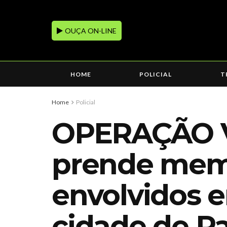
OUÇA ON-LINE
HOME
POLICIAL
T
Home
Policial
OPERAÇÃO VE
prende memb
envolvidos e
cidade de P