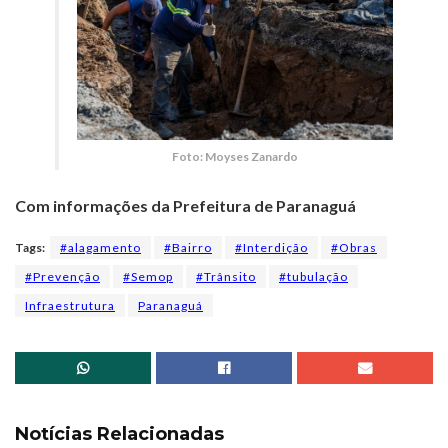
Foto: Moyses Zanardo
Com informações da Prefeitura de Paranaguá
Tags:
#alagamento
#Bairro
#Interdição
#Obras
#Prevenção
#Semop
#Trânsito
#tubulação
Infraestrutura
Paranaguá
Notícias Relacionadas