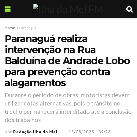
Home
Paranaguá
Paranaguá realiza
intervenção na Rua
Balduína de Andrade Lobo
para prevenção contra
alagamentos
Durante o período de obras, motoristas devem
utilizar rotas alternativas, pois o trânsito no
trecho permanecerá interditado até a conclusão
dos trabalhos
por
Redação Ilha do Mel
15/08/2025 - 09:23