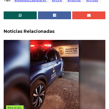
Tags:
#MedidasCautelares
#PCPR
#Policial
#Prisão
Notícias Relacionadas
POLICIAL