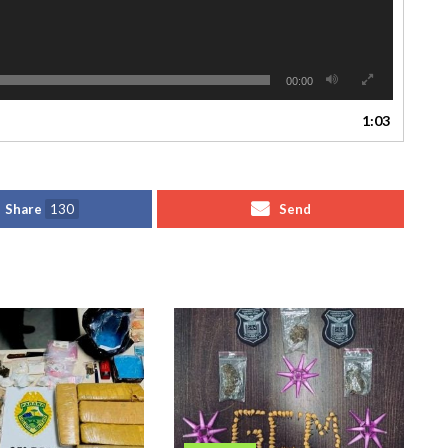
00:00
1:03
Share
130
Send