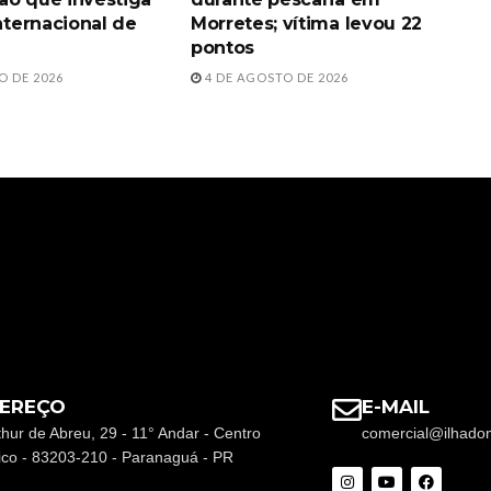
internacional de
Morretes; vítima levou 22
pontos
O DE 2026
4 DE AGOSTO DE 2026
EREÇO
E-MAIL
thur de Abreu, 29 - 11° Andar - Centro
comercial@ilhado
rico - 83203-210 - Paranaguá - PR