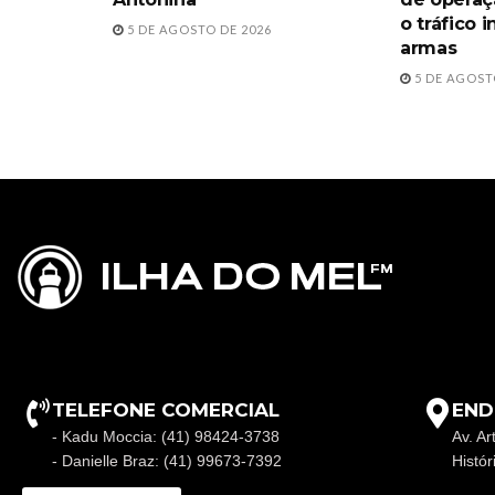
o tráfico 
5 DE AGOSTO DE 2026
armas
5 DE AGOST
TELEFONE COMERCIAL
END
- Kadu Moccia: (41) 98424-3738
Av. Ar
- Danielle Braz: (41) 99673-7392
Histó