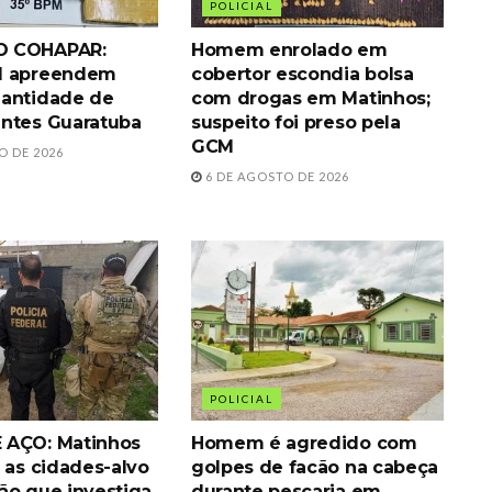
POLICIAL
 COHAPAR:
Homem enrolado em
M apreendem
cobertor escondia bolsa
antidade de
com drogas em Matinhos;
ntes Guaratuba
suspeito foi preso pela
GCM
O DE 2026
6 DE AGOSTO DE 2026
POLICIAL
 AÇO: Matinhos
Homem é agredido com
 as cidades-alvo
golpes de facão na cabeça
ão que investiga
durante pescaria em