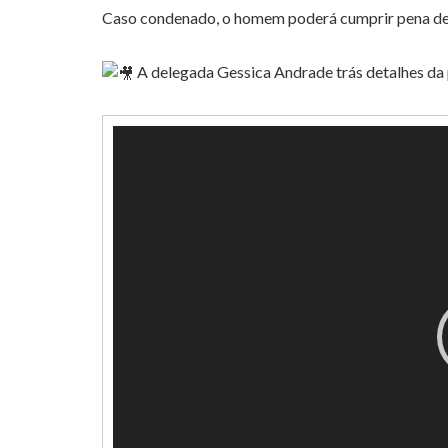
Caso condenado, o homem poderá cumprir pena de 
A delegada Gessica Andrade trás detalhes da
Tocador
de
vídeo