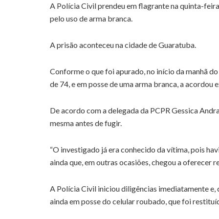
A Polícia Civil prendeu em flagrante na quinta-fei
pelo uso de arma branca.
A prisão aconteceu na cidade de Guaratuba.
Conforme o que foi apurado, no início da manhã do d
de 74, e em posse de uma arma branca, a acordou e
De acordo com a delegada da PCPR Gessica Andrade,
mesma antes de fugir.
“O investigado já era conhecido da vítima, pois hav
ainda que, em outras ocasiões, chegou a oferecer r
A Polícia Civil iniciou diligências imediatamente e,
ainda em posse do celular roubado, que foi restituíd