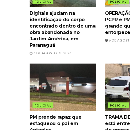
POLICIAL
POLICIAL
Digitais ajudam na
OPERAÇÃO
identificação do corpo
PCPR e P
encontrado dentro de uma
grande qu
obra abandonada no
entorpece
Jardim América, em
6 DE AGOST
Paranaguá
6 DE AGOSTO DE 2026
POLICIAL
POLICIAL
PM prende rapaz que
TRAMA DE
esfaqueou o pai em
está entre
Antonina
de operaç