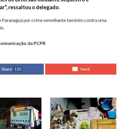
ar”, ressaltou o delegado.
 em Paranaguá por crime semelhante também contra uma
io.
 comunicação da PCPR
Share
130
Send