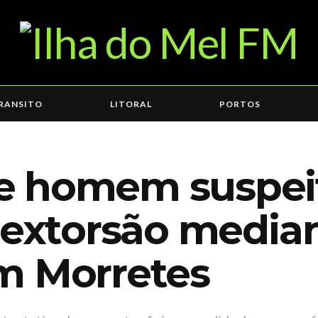
RANSITO
LITORAL
PORTOS
e homem suspei
 extorsão media
m Morretes