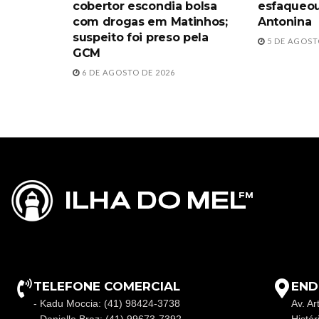
cobertor escondia bolsa
esfaqueou
com drogas em Matinhos;
Antonina
suspeito foi preso pela
5 DE AGOST
GCM
6 DE AGOSTO DE 2026
TELEFONE COMERCIAL
END
- Kadu Moccia: (41) 98424-3738
Av. Ar
- Danielle Braz: (41) 99673-7392
Histó