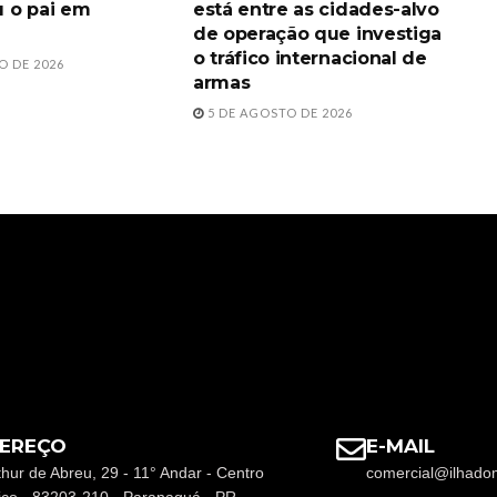
 o pai em
está entre as cidades-alvo
de operação que investiga
o tráfico internacional de
O DE 2026
armas
5 DE AGOSTO DE 2026
EREÇO
E-MAIL
thur de Abreu, 29 - 11° Andar - Centro
comercial@ilhado
rico - 83203-210 - Paranaguá - PR