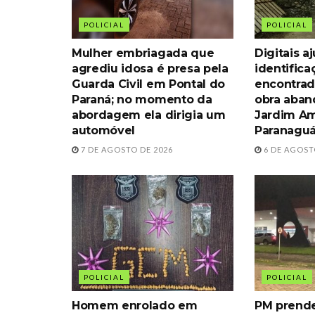
POLICIAL
POLICIAL
Mulher embriagada que
Digitais 
agrediu idosa é presa pela
identific
Guarda Civil em Pontal do
encontrad
Paraná; no momento da
obra aba
abordagem ela dirigia um
Jardim Am
automóvel
Paranagu
7 DE AGOSTO DE 2026
6 DE AGOST
POLICIAL
POLICIAL
Homem enrolado em
PM prende