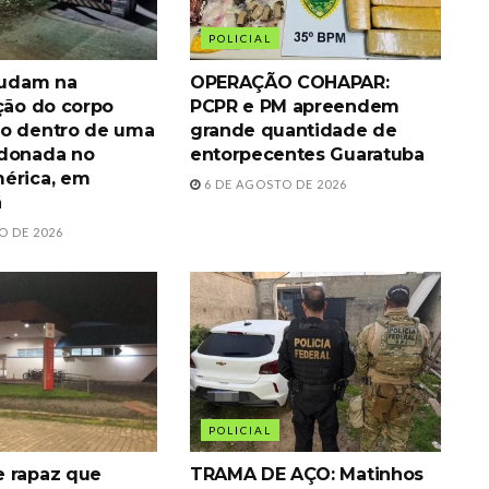
POLICIAL
ajudam na
OPERAÇÃO COHAPAR:
ação do corpo
PCPR e PM apreendem
o dentro de uma
grande quantidade de
ndonada no
entorpecentes Guaratuba
érica, em
6 DE AGOSTO DE 2026
á
O DE 2026
POLICIAL
 rapaz que
TRAMA DE AÇO: Matinhos