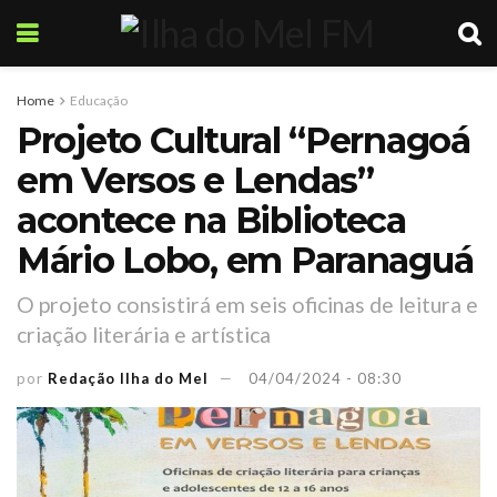
Home
Educação
Projeto Cultural “Pernagoá
em Versos e Lendas”
acontece na Biblioteca
Mário Lobo, em Paranaguá
O projeto consistirá em seis oficinas de leitura e
criação literária e artística
por
Redação Ilha do Mel
04/04/2024 - 08:30