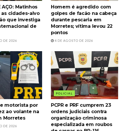
 AÇO: Matinhos
Homem é agredido com
 as cidades-alvo
golpes de facão na cabeça
ão que investiga
durante pescaria em
internacional de
Morretes; vítima levou 22
pontos
O DE 2026
4 DE AGOSTO DE 2026
POLICIAL
e motorista por
PCPR e PRF cumprem 23
z ao volante na
ordens judiciais contra
m Morretes
organização criminosa
especializada em roubos
O DE 2026
de cargas na BR-116