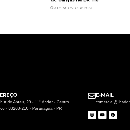
3 DE AGOSTO DE 2026
EREÇO
E-MAIL
thur de Abreu, 29 - 11° Andar - Centro
comercial@ilhado
rico - 83203-210 - Paranaguá - PR