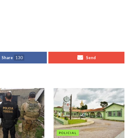
Share
130
Send
POLICIAL