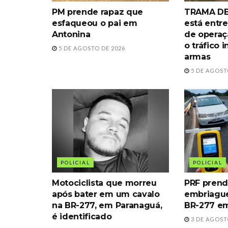
PM prende rapaz que
TRAMA DE
esfaqueou o pai em
está entre
Antonina
de operaç
o tráfico 
5 DE AGOSTO DE 2026
armas
5 DE AGOST
POLICIAL
POLICIAL
Motociclista que morreu
PRF prend
após bater em um cavalo
embriague
na BR-277, em Paranaguá,
BR-277 e
é identificado
3 DE AGOST