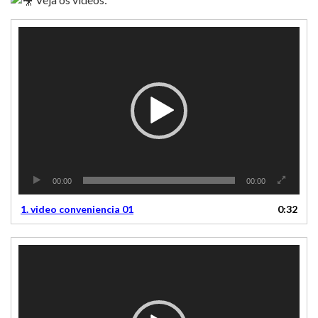
Tocador
de
vídeo
00:00
00:00
1.
video conveniencia 01
0:32
Tocador
de
vídeo