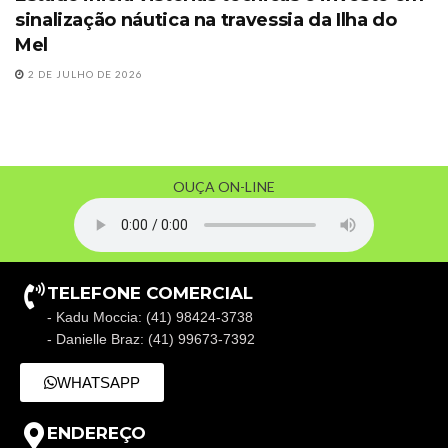
sinalização náutica na travessia da Ilha do
Mel
2 DE JULHO DE 2026
OUÇA ON-LINE
TELEFONE COMERCIAL
- Kadu Moccia: (41) 98424-3738
- Danielle Braz: (41) 99673-7392
WHATSAPP
ENDEREÇO