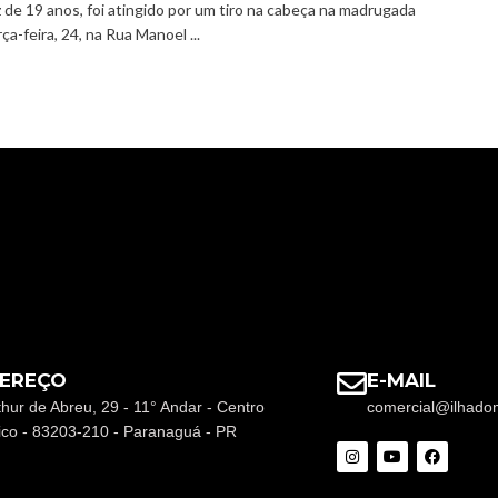
 de 19 anos, foi atingido por um tiro na cabeça na madrugada
ça-feira, 24, na Rua Manoel ...
EREÇO
E-MAIL
thur de Abreu, 29 - 11° Andar - Centro
comercial@ilhado
rico - 83203-210 - Paranaguá - PR