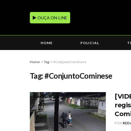
OUÇA ON-LINE
HOME
POLICIAL
T
Home
Tag
#ConjuntoCominese
Tag:
#ConjuntoCominese
[VID
regi
Comi
POR
RED