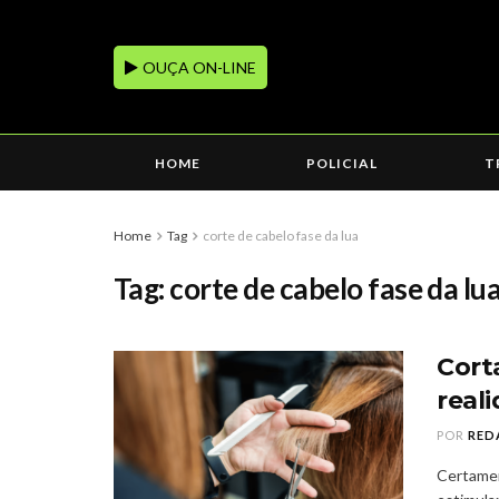
OUÇA ON-LINE
HOME
POLICIAL
T
Home
Tag
corte de cabelo fase da lua
Tag:
corte de cabelo fase da lu
Cort
real
POR
RED
Certament