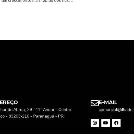
 um crescimento mais rápido dos fios. ...
EREÇO
E-MAIL
thur de Abreu, 29 - 11° Andar - Centro
comercial@ilhado
rico - 83203-210 - Paranaguá - PR