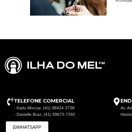
estimular
TELEFONE COMERCIAL
END
- Kadu Moccia: (41) 98424-3738
Av. Ar
- Danielle Braz: (41) 99673-7392
Histó
WHATSAPP