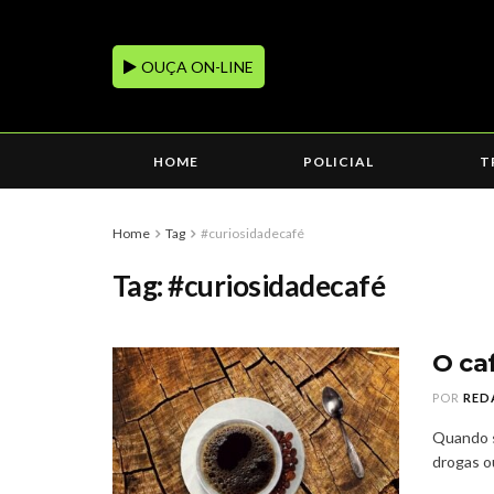
OUÇA ON-LINE
HOME
POLICIAL
T
Home
Tag
#curiosidadecafé
Tag:
#curiosidadecafé
O ca
POR
RED
Quando s
drogas ou