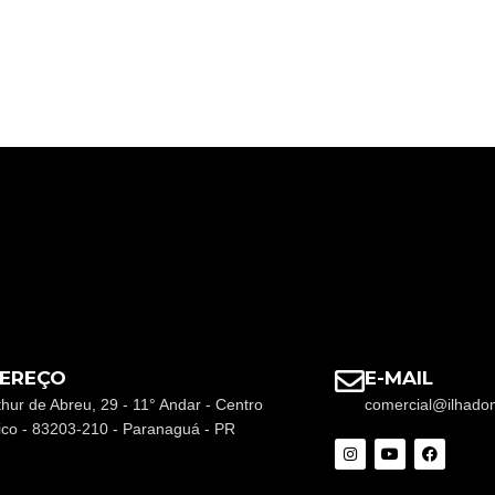
EREÇO
E-MAIL
thur de Abreu, 29 - 11° Andar - Centro
comercial@ilhado
rico - 83203-210 - Paranaguá - PR