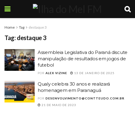
Home
Tag
destaque 3
Tag:
destaque 3
Assembleia Legislativa do Paraná discute
manipulação de resultados em jogos de
futebol
POR
ALEX VIZINE
13 DE JANEIRO DE 2025
Qualy celebra 30 anos e realizará
homenagem em Paranaguá
POR
DESENVOLVIMENTO@CONTTEUDO.COM.BR
21 DE MAIO DE 2023