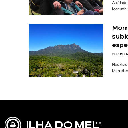
A cidade
Marumbi F
Morr
subi
espe
POR
RED
Nos dias
Morretes,