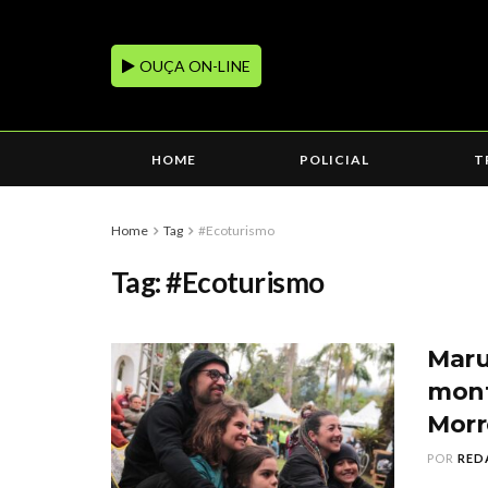
OUÇA ON-LINE
HOME
POLICIAL
T
Home
Tag
#Ecoturismo
Tag:
#Ecoturismo
Maru
mont
Morr
POR
RED