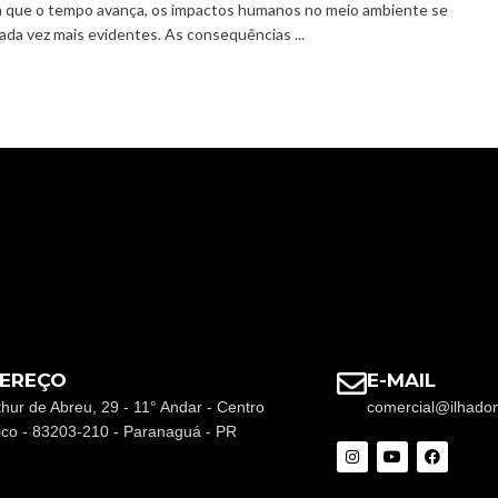
 que o tempo avança, os impactos humanos no meio ambiente se
ada vez mais evidentes. As consequências ...
EREÇO
E-MAIL
thur de Abreu, 29 - 11° Andar - Centro
comercial@ilhado
rico - 83203-210 - Paranaguá - PR