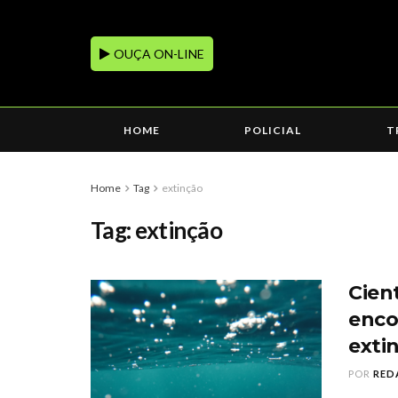
OUÇA ON-LINE
HOME
POLICIAL
T
Home
Tag
extinção
Tag:
extinção
Cien
enco
exti
POR
RED