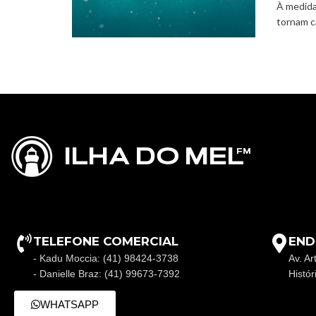
À medida
tornam c
TELEFONE COMERCIAL
END
- Kadu Moccia: (41) 98424-3738
Av. Ar
- Danielle Braz: (41) 99673-7392
Histó
WHATSAPP