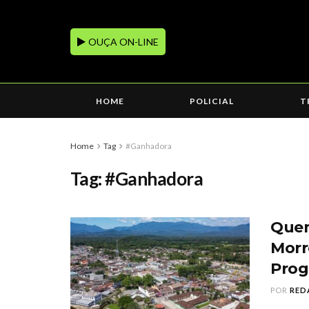
OUÇA ON-LINE
HOME
POLICIAL
T
Home
Tag
#Ganhadora
Tag:
#Ganhadora
Quem
Morr
Prog
POR
RED