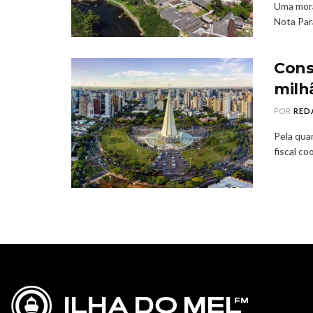
Uma mora
Nota Para
Cons
milh
POR
RED
Pela qua
fiscal co