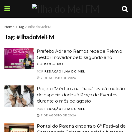
Home
Tag
#IlhadoMelFM
Tag:
#IlhadoMelFM
Prefeito Adriano Ramos recebe Prêmio
Gestor Inovador pelo segundo ano
consecutivo
POR
REDAÇÃO ILHA DO MEL
7 DE AGOSTO DE 2026
Projeto ‘Médicos na Praça’ levará mutirão
de especialidades à Praça de Eventos
durante o mês de agosto
POR
REDAÇÃO ILHA DO MEL
7 DE AGOSTO DE 2026
Pontal do Paraná encerra o 6.º Festival de