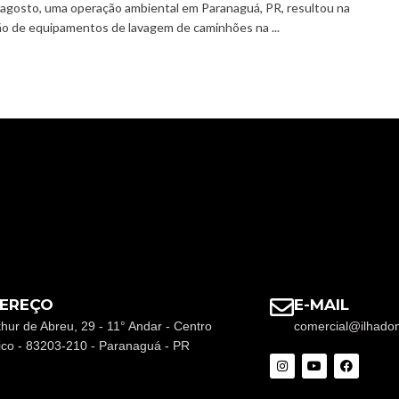
 agosto, uma operação ambiental em Paranaguá, PR, resultou na
o de equipamentos de lavagem de caminhões na ...
EREÇO
E-MAIL
thur de Abreu, 29 - 11° Andar - Centro
comercial@ilhado
rico - 83203-210 - Paranaguá - PR