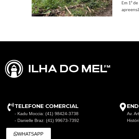
Em 1º de
apreensã
TELEFONE COMERCIAL
END
- Kadu Moccia: (41) 98424-3738
Av. Ar
- Danielle Braz: (41) 99673-7392
Histó
WHATSAPP