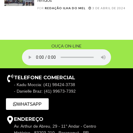
feridos
POR
REDAÇÃO ILHA DO MEL
3 DE ABRIL DE 2024
OUÇA ON-LINE
TELEFONE COMERCIAL
- Kadu Moccia: (41) 98424-3738
- Danielle Braz: (41) 99673-7392
WHATSAPP
ENDEREÇO
Av. Arthur de Abreu, 29 - 11° Andar - Centro
Histórico - 83203-210 - Paranaguá - PR