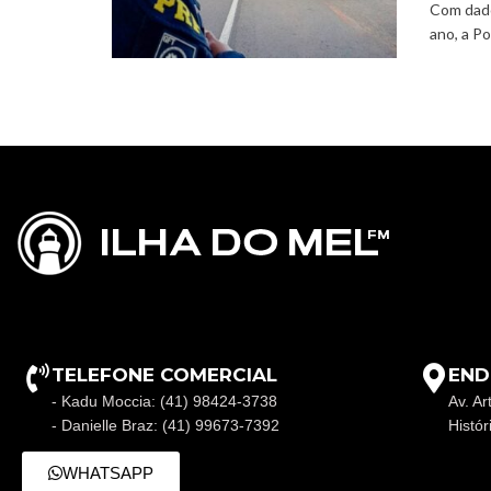
Com dado
ano, a Po
TELEFONE COMERCIAL
END
- Kadu Moccia: (41) 98424-3738
Av. Ar
- Danielle Braz: (41) 99673-7392
Histó
WHATSAPP