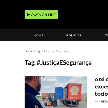
OUÇA ON-LINE
HOME
POLICIAL
T
Home
Tag
#JustiçaESegurança
Tag:
#JustiçaESegurança
Até 
exce
todo
POR
RED