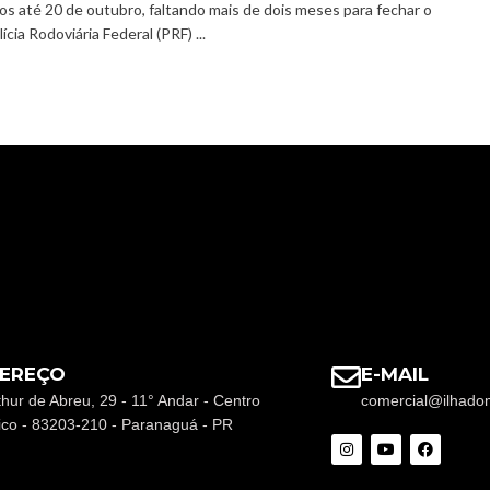
s até 20 de outubro, faltando mais de dois meses para fechar o
lícia Rodoviária Federal (PRF) ...
EREÇO
E-MAIL
thur de Abreu, 29 - 11° Andar - Centro
comercial@ilhado
rico - 83203-210 - Paranaguá - PR