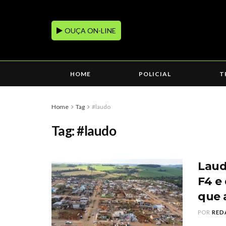
OUÇA ON-LINE
HOME
POLICIAL
T
Home
Tag
#laudo
Tag:
#laudo
Laud
F4 e
que 
POR
RED