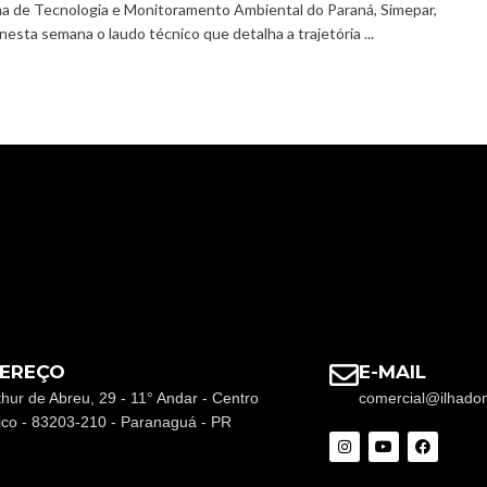
a de Tecnologia e Monitoramento Ambiental do Paraná, Simepar,
nesta semana o laudo técnico que detalha a trajetória ...
EREÇO
E-MAIL
thur de Abreu, 29 - 11° Andar - Centro
comercial@ilhado
rico - 83203-210 - Paranaguá - PR