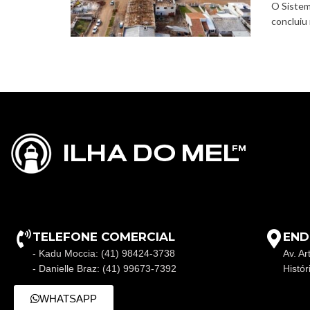
O Sistem
concluiu 
TELEFONE COMERCIAL
END
- Kadu Moccia: (41) 98424-3738
Av. Ar
- Danielle Braz: (41) 99673-7392
Histó
WHATSAPP