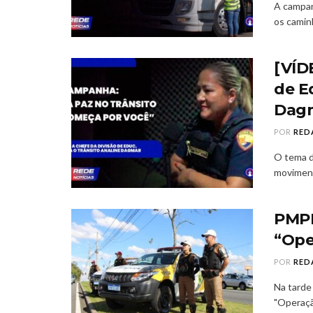
A campan
os camin
[VÍD
de E
Dagm
POR
RED
O tema d
movimento
PMPR
“Ope
POR
RED
Na tarde 
"Operaçã