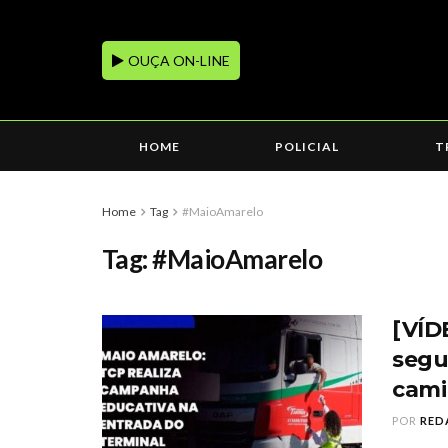
OUÇA ON-LINE
HOME
POLICIAL
T
Home
Tag
#MaioAmarelo
Tag:
#MaioAmarelo
[VÍD
segu
cami
POR
RED