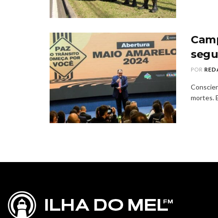
Camp
segu
POR
RED
Conscien
mortes. 