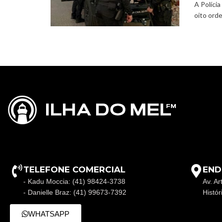
A Polícia
oito orde
TELEFONE COMERCIAL
END
- Kadu Moccia: (41) 98424-3738
Av. Ar
- Danielle Braz: (41) 99673-7392
Histó
WHATSAPP