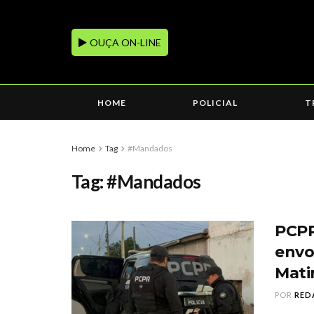
OUÇA ON-LINE
HOME
POLICIAL
T
Home
Tag
#Mandados
Tag:
#Mandados
PCPR
envo
Matin
POR
RED