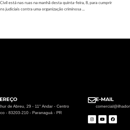
 Civil está nas ruas na manhã desta quinta-feira, 8, para cumprir
ns judiciais contra uma organização criminosa ...
EREÇO
E-MAIL
thur de Abreu, 29 - 11° Andar - Centro
comercial@ilhado
rico - 83203-210 - Paranaguá - PR